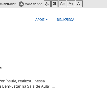
A=
A+
A-
ministrador
|
Mapa do Site
APOIE
BIBLIOTECA
a’
enínsula, realizou, nessa
e Bem-Estar na Sala de Aula”. …